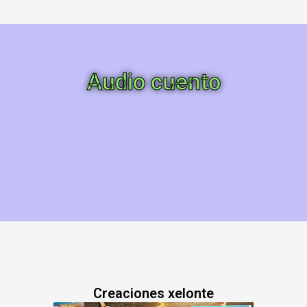
Audio cuento
powered by
wordpress cookie
plugin
Creaciones xelonte